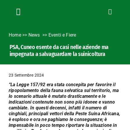
Salta
al
contenuto
Toggle
Navigation
Chi siamo
Home
>>
News
Eventi e Fiere
Servizi
PSA, Cuneo esente da casi nelle aziende ma
News
impegnata a salvaguardare la suinicoltura
Bandi
Formazione
23 Settembre 2024
Convenzioni
“La Legge 157/92 era stata concepita per favorire il
L’Agricoltore cuneese
ripopolamento della fauna selvatica sul territorio, ma
lo scenario attuale è mutato drasticamente e le
Fotogallery
indicazioni contenute non sono più idonee e vanno
cambiate. In questi decenni, infatti il numero di
Lavora con noi
cinghiali, principali vettori della Peste Suina Africana,
è esploso e ora ne paghiamo le conseguenze; è
Contatti
impensabile in poco tempo riportare la situazione in