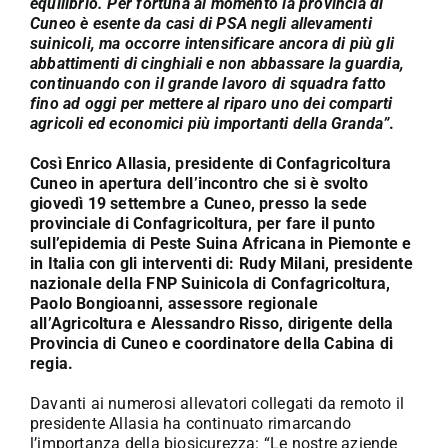
equilibrio. Per fortuna al momento la provincia di
Cuneo è esente da casi di PSA negli allevamenti
suinicoli, ma occorre intensificare ancora di più gli
abbattimenti di cinghiali e non abbassare la guardia,
continuando con il grande lavoro di squadra fatto
fino ad oggi per mettere al riparo uno dei comparti
agricoli ed economici più importanti della Granda”
.
Così Enrico Allasia, presidente di Confagricoltura
Cuneo in apertura de
ll’incontro che si è svolto
giovedì 19 settembre a Cuneo, presso la sede
provinciale di Confagricoltura, per fare il punto
sull’epidemia di Peste Suina Africana in Piemonte e
in Italia con gli interventi di:
Rudy Milani, presidente
nazionale della FNP Suinicola di Confagricoltura,
Paolo Bongioanni, assessore regionale
all’Agricoltura e
Alessandro Risso, dirigente della
Provincia di Cuneo e coordinatore della Cabina di
regia.
Davanti ai numerosi allevatori collegati da remoto il
presidente Allasia ha continuato rimarcando
l’importanza della biosicurezza: “Le nostre aziende