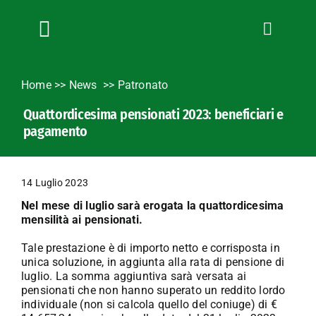
Salta
al
contenuto
Toggle
Navigation
Chi siamo
Home
>>
News
Patronato
Servizi
Quattordicesima pensionati 2023: beneficiari e
News
pagamento
Bandi
Formazione
14 Luglio 2023
Convenzioni
Nel mese di luglio sarà erogata la quattordicesima
L’Agricoltore cuneese
mensilità ai pensionati.
Fotogallery
Tale prestazione è di importo netto e corrisposta in
unica soluzione, in aggiunta alla rata di pensione di
Lavora con noi
luglio. La somma aggiuntiva sarà versata ai
pensionati che non hanno superato un reddito lordo
Contatti
individuale (non si calcola quello del coniuge) di €