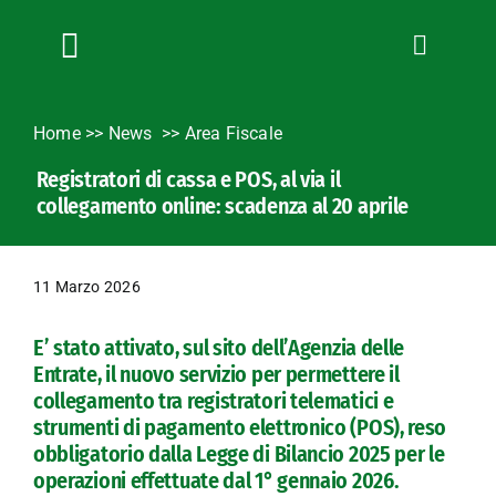
Salta
al
contenuto
Toggle
Navigation
Chi siamo
Home
>>
News
Area Fiscale
Servizi
Registratori di cassa e POS, al via il
News
collegamento online: scadenza al 20 aprile
Bandi
Formazione
11 Marzo 2026
Convenzioni
L’Agricoltore cuneese
E’ stato attivato, sul sito dell’Agenzia delle
Entrate, il nuovo servizio per permettere il
Fotogallery
collegamento tra registratori telematici e
Lavora con noi
strumenti di pagamento elettronico (POS), reso
obbligatorio dalla Legge di Bilancio 2025 per le
Contatti
operazioni effettuate dal 1° gennaio 2026.