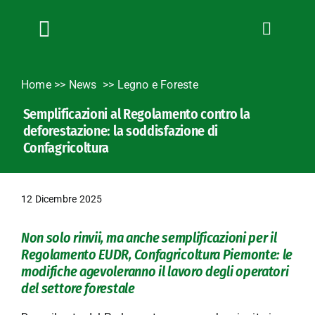
Salta
al
contenuto
Toggle
Navigation
Chi siamo
Home
>>
News
Legno e Foreste
Servizi
Semplificazioni al Regolamento contro la
News
deforestazione: la soddisfazione di
Bandi
Confagricoltura
Formazione
Convenzioni
12 Dicembre 2025
L’Agricoltore cuneese
Non solo rinvii, ma anche semplificazioni per il
Fotogallery
Regolamento EUDR, Confagricoltura Piemonte: le
Lavora con noi
modifiche agevoleranno il lavoro degli operatori
del settore forestale
Contatti