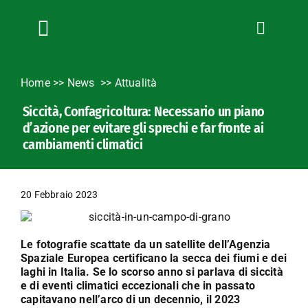
Salta
al
contenuto
Toggle
Navigation
Chi siamo
Home
>>
News
Attualità
Servizi
Siccità, Confagricoltura: Necessario un piano
News
d’azione per evitare gli sprechi e far fronte ai
Bandi
cambiamenti climatici
Formazione
Convenzioni
20 Febbraio 2023
L’Agricoltore cuneese
Fotogallery
Le fotografie scattate da un satellite dell’Agenzia
Spaziale Europea certificano la secca dei fiumi e dei
Lavora con noi
laghi in Italia. Se lo scorso anno si parlava di siccità
Contatti
e di eventi climatici eccezionali che in passato
capitavano nell’arco di un decennio, il 2023