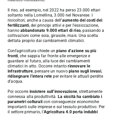
Il riso, ad esempio, nel 2022 ha perso 23.000 ettari
soltanto nella Lomellina, 3.000 nel Novarese. I
risicoltori, anche a causa dell’
aumento dei costi dei
fertilizzanti
, dei principi attivi e per l’essiccazione,
hanno
abbandonato 9.000 ettari di riso
, passando a
coltivazioni come soia, girasole, mais. Una scelta
dettata proprio dai cambiamenti climatici.
Confagricoltura chiede un
piano d’azione su più
fronti
, che sappia far fronte alle emergenze e
guardare al futuro, alla luce dei cambiamenti
climatici in atto. Occorre intanto
rinnovare le
infrastrutture
, pensare un nuovo
piano sugli invasi
,
ridisegnare l’intera rete
per evitare le attuali perdite
d’acqua.
Poi occorre
insistere sull’innovazione
, strettamente
connessa alla produttività.
La siccità ha cambiato i
parametri colturali
con conseguenze economiche
importanti sulle imprese e sul tessuto produttivo. Per
il settore primario, l’
Agricoltura 4.0 porta indubbi