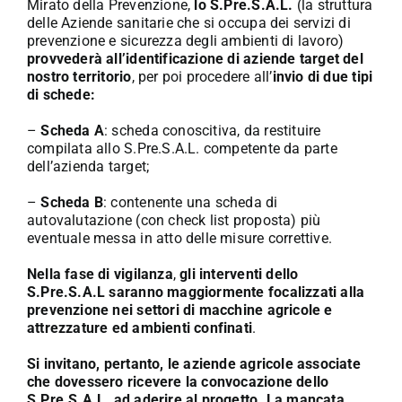
Mirato della Prevenzione,
lo S.Pre.S.A.L.
(la struttura
delle Aziende sanitarie che si occupa dei servizi di
prevenzione e sicurezza degli ambienti di lavoro)
provvederà all’identificazione di aziende target del
nostro territorio
, per poi procedere all’
invio di due tipi
di schede:
–
Scheda A
: scheda conoscitiva, da restituire
compilata allo S.Pre.S.A.L. competente da parte
dell’azienda target;
–
Scheda B
: contenente una scheda di
autovalutazione (con check list proposta) più
eventuale messa in atto delle misure correttive.
Nella fase di vigilanza
,
gli interventi dello
S.Pre.S.A.L saranno maggiormente focalizzati alla
prevenzione nei settori di
macchine agricole e
attrezzature ed ambienti confinati
.
Si invitano, pertanto, le aziende agricole associate
che dovessero ricevere la convocazione dello
S.Pre.S.A.L. ad
aderire al progetto.
La mancata