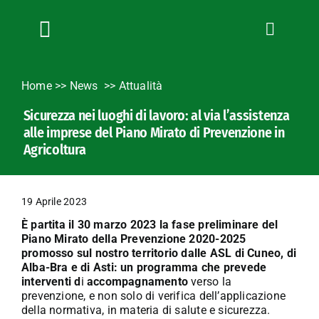
Salta
al
contenuto
Toggle
Navigation
Chi siamo
Home
>>
News
Attualità
Servizi
Sicurezza nei luoghi di lavoro: al via l’assistenza
News
alle imprese del Piano Mirato di Prevenzione in
Bandi
Agricoltura
Formazione
Convenzioni
19 Aprile 2023
L’Agricoltore cuneese
È partita il 30 marzo 2023 la fase preliminare del
Piano Mirato della Prevenzione 2020-2025
Fotogallery
promosso sul nostro territorio dalle ASL di Cuneo, di
Alba-Bra e di Asti: un programma che prevede
Lavora con noi
interventi d
i
accompagnamento
verso la
Contatti
prevenzione, e non solo di verifica dell’applicazione
della normativa, in materia di salute e sicurezza.