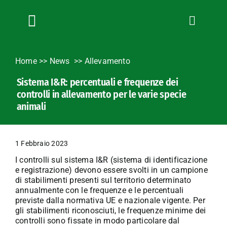
Salta
al
contenuto
Toggle
Navigation
Chi siamo
Home
>>
News
Allevamento
Servizi
Sistema I&R: percentuali e frequenze dei
News
controlli in allevamento per le varie specie
Bandi
animali
Formazione
Convenzioni
1 Febbraio 2023
L’Agricoltore cuneese
I controlli sul sistema I&R (sistema di identificazione
e registrazione) devono essere svolti in un campione
Fotogallery
di stabilimenti presenti sul territorio determinato
annualmente con le frequenze e le percentuali
Lavora con noi
previste dalla normativa UE e nazionale vigente. Per
Contatti
gli stabilimenti riconosciuti, le frequenze minime dei
controlli sono fissate in modo particolare dal