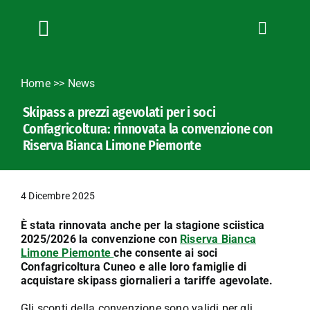
Salta
al
contenuto
Toggle
Navigation
Chi siamo
Home
>>
News
Servizi
Skipass a prezzi agevolati per i soci
News
Confagricoltura: rinnovata la convenzione con
Bandi
Riserva Bianca Limone Piemonte
Formazione
Convenzioni
4 Dicembre 2025
L’Agricoltore cuneese
È stata rinnovata anche per la stagione sciistica
Fotogallery
2025/2026 la convenzione con
Riserva Bianca
Limone Piemonte
che consente ai soci
Lavora con noi
Confagricoltura Cuneo e alle loro famiglie di
acquistare skipass giornalieri a tariffe agevolate.
Contatti
Gli sconti della convenzione sono validi per gli