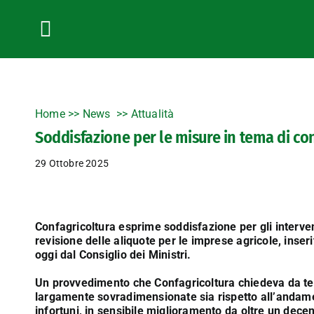
Salta
al
contenuto
Toggle
Navigation
Home
>>
News
Attualità
Soddisfazione per le misure in tema di co
29 Ottobre 2025
Confagricoltura esprime soddisfazione per gli intervent
revisione delle aliquote per le imprese agricole, inse
oggi dal Consiglio dei Ministri.
Un provvedimento che Confagricoltura chiedeva da temp
largamente sovradimensionate sia rispetto all’andament
infortuni, in sensibile miglioramento da oltre un dece