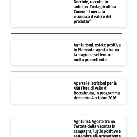
Nocciole, raccolta in
anticipo. Confagricoltura
Cuneo: “Il mercato
riconosca il valore del
prodotto”
Agriturismi, estate positiva
in Piemonte: agosto traina
la stagione, settembre
molto promettente
Aperte le iscrizioni per la
XXII Fiera di Valle di
Roccabruna, in programma
domenica 4 ottobre 2026.
Agriturist: Agosto traina
l’estate della vacanza in
campagna, luglio positivo e
settembre già promettente