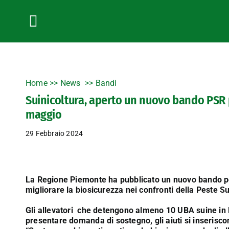
Salta
al
contenuto
Toggle
Navigation
Home
>>
News
Bandi
Suinicoltura, aperto un nuovo bando PSR p
maggio
29 Febbraio 2024
La Regione Piemonte ha pubblicato un n
uovo bando pe
migliorare la biosicurezza nei confronti della Peste 
Gli allevatori che detengono almeno 10 UBA suine in
presentare domanda di sostegno, gli aiuti si inseris