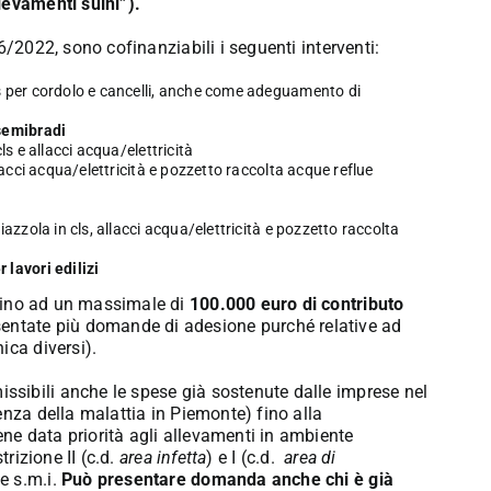
levamenti suini”).
6/2022, sono cofinanziabili i seguenti interventi:
ls per cordolo e cancelli, anche come adeguamento di
 semibradi
ls e allacci acqua/elettricità
llacci acqua/elettricità e pozzetto raccolta acque reflue
iazzola in cls, allacci acqua/elettricità e pozzetto raccolta
lavori edilizi
 fino ad un massimale di
100.000 euro di contributo
tate più domande di adesione purché relative ad
ica diversi).
sibili anche le spese già sostenute dalle imprese nel
enza della malattia in Piemonte) fino alla
e data priorità agli allevamenti in ambiente
trizione II (c.d.
area infetta
) e I (c.d.
area di
e s.m.i.
Può presentare domanda anche chi è già