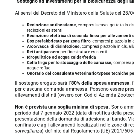
“Sostegno ad investimenti per la biosicurezza degli al
Ai sensi del Decreto del Ministero della Salute del 28/0
Recinzione antibestiame
, compresi scavo, gettata in c
recinzioni esistenti
Recinzione elettrica di seconda linea per allevamenti
Box prefabbricato per zona filtro
, compresi piazzola in c
Arco/vasca di disinfezione
, compresi piazzola in cls, a
Reti antipassero
per finestrature esistenti
Idropulitrice ad acqua calda/fredda
Cella frigo per lo stoccaggio delle carcasse
, compresi p
acque reflue
Onorario del consulente veterinario/Spese tecniche per 
ll sostegno erogato sarà
l’80% della spesa ammessa
,
per ciascuna domanda ammessa. Possono essere presen
allevamenti distinti (ovvero con Codici Azienda Zootecn
Non è prevista una soglia minima di spesa.
Sono ammis
periodo dal 7 gennaio 2022 (data di notifica della pres
presentazione della domanda di adesione al bando. Vien
confinato e agli allevamenti localizzati nelle zone di res
sorveglianza
) definite dal Regolamento (UE) 2021/605 