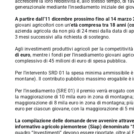
accrescere la loro redditività e, allo stesso tempo, di f
generazionale mediante l’insediamento iniziale dei giov
A partire dall’11 dicembre prossimo fino al 14 marzo
giovani agricoltori con un’
età compresa tra 18 anni (co
azienda agricola da non più di 24 mesi dalla data di a
3 mesi successivi alla richiesta di sostegno.
Agli investimenti produttivi agricoli per la competitivit
di euro
, mentre i fondi per l’insediamento giovani agri
complessivo di 45 milioni di euro di spesa pubblica.
Per l’intervento SRD 01 la spesa minima ammissibile è p
montane). Il contributo pubblico massimo erogabile è i
Per l’insediamento (SRE 01) il premio verrà erogato con
la maggiorazione di 10 mila euro in zona di montagna; 
maggiorazione di 8 mila euro in zona di montagna; più 
euro per ciascun giovane, con la maggiorazione di 5 m
La compilazione delle domande deve avvenire attraver
informativo agricolo piemontese (Siap) denominato “
quadro “Investimenti” devono essere riportate, oltre al