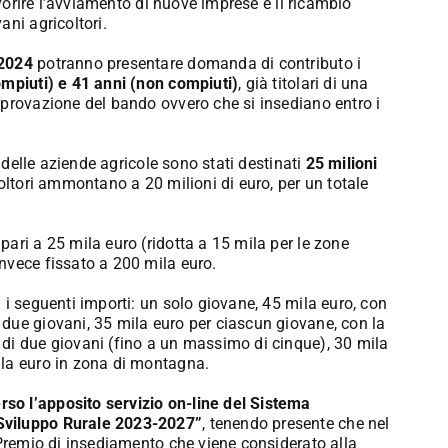
avorire l’avviamento di nuove imprese e il ricambio
ani agricoltori.
 2024
potranno presentare domanda di contributo i
mpiuti) e 41 anni (non compiuti)
, già titolari di una
pprovazione del bando ovvero che si insediano entro i
à delle aziende agricole sono stati destinati
25 milioni
coltori ammontano a 20 milioni di euro, per un totale
ari a 25 mila euro (ridotta a 15 mila per le zone
nvece fissato a 200 mila euro.
 i seguenti importi: un solo giovane, 45 mila euro, con
due giovani, 35 mila euro per ciascun giovane, con la
di due giovani (fino a un massimo di cinque), 30 mila
ila euro in zona di montagna.
so l’apposito servizio on-line del Sistema
Sviluppo Rurale 2023-2027”
, tenendo presente che nel
 Premio di insediamento che viene considerato alla