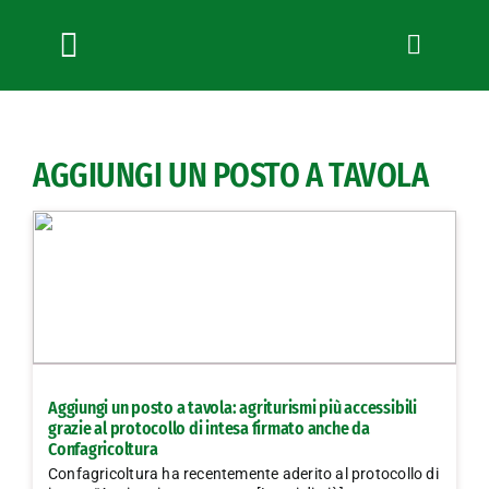
Salta
al
contenuto
Toggle
Navigation
Chi siamo
Servizi
AGGIUNGI UN POSTO A TAVOLA
News
Bandi
Formazione
Convenzioni
L’Agricoltore cuneese
Fotogallery
Aggiungi un posto a tavola: agriturismi più accessibili
Lavora con noi
grazie al protocollo di intesa firmato anche da
Confagricoltura
Contatti
Confagricoltura ha recentemente aderito al protocollo di