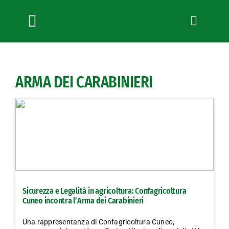
Salta
al
contenuto
Toggle
Navigation
Chi siamo
Servizi
ARMA DEI CARABINIERI
News
Bandi
Formazione
Convenzioni
L’Agricoltore cuneese
Fotogallery
Sicurezza e Legalità in agricoltura: Confagricoltura
Lavora con noi
Cuneo incontra l’Arma dei Carabinieri
Contatti
Una rappresentanza di Confagricoltura Cuneo,