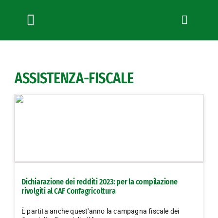
Salta
al
contenuto
Toggle
Navigation
Chi siamo
Servizi
ASSISTENZA-FISCALE
News
Bandi
Formazione
Convenzioni
L’Agricoltore cuneese
Fotogallery
Dichiarazione dei redditi 2023: per la compilazione
Lavora con noi
rivolgiti al CAF Confagricoltura
Contatti
È partita anche quest'anno la campagna fiscale dei