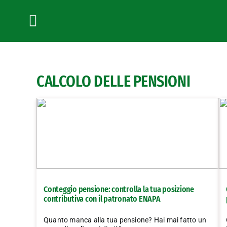
Salta
al
contenuto
Toggle
Navigation
CALCOLO DELLE PENSIONI
Conteggio pensione: controlla la tua posizione
contributiva con il patronato ENAPA
Quanto manca alla tua pensione? Hai mai fatto un