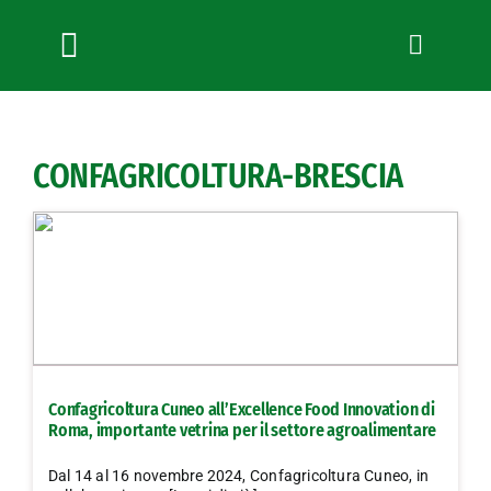
Salta
al
contenuto
Toggle
Navigation
Chi siamo
Servizi
CONFAGRICOLTURA-BRESCIA
News
Bandi
Formazione
Convenzioni
L’Agricoltore cuneese
Fotogallery
Confagricoltura Cuneo all’Excellence Food Innovation di
Lavora con noi
Roma, importante vetrina per il settore agroalimentare
Contatti
Dal 14 al 16 novembre 2024, Confagricoltura Cuneo, in