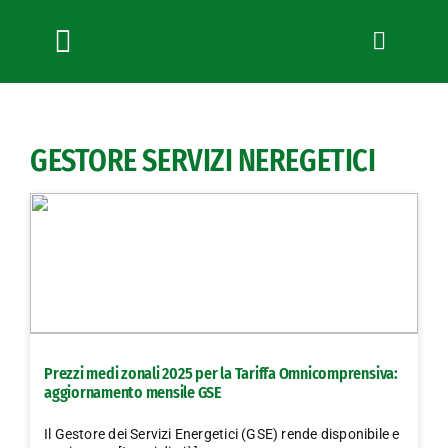
Salta
al
contenuto
Toggle
Navigation
Chi siamo
Servizi
GESTORE SERVIZI NEREGETICI
News
Bandi
Formazione
Convenzioni
L’Agricoltore cuneese
Fotogallery
Prezzi medi zonali 2025 per la Tariffa Omnicomprensiva:
Lavora con noi
aggiornamento mensile GSE
Contatti
Il Gestore dei Servizi Energetici (GSE) rende disponibile e