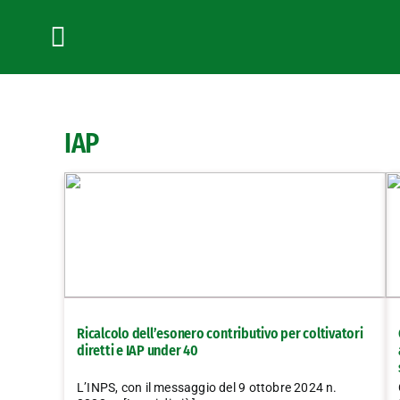
Salta
al
contenuto
Toggle
Navigation
IAP
Ricalcolo dell’esonero contributivo per coltivatori
diretti e IAP under 40
L’INPS, con il messaggio del 9 ottobre 2024 n.