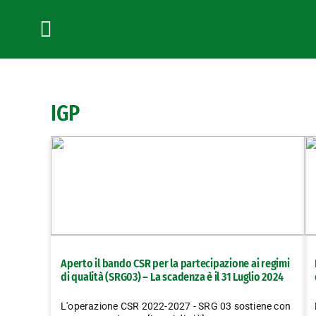
Salta
al
contenuto
Toggle
Navigation
IGP
Aperto il bando CSR per la partecipazione ai regimi
di qualità (SRG03) – La scadenza è il 31 Luglio 2024
L'operazione CSR 2022-2027 - SRG 03 sostiene con