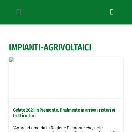
Salta
al
contenuto
Toggle
Navigation
Chi siamo
Servizi
IMPIANTI-AGRIVOLTAICI
News
Bandi
Formazione
Convenzioni
L’Agricoltore cuneese
Fotogallery
Gelate 2021 in Piemonte, finalmente in arrivo i ristori ai
Lavora con noi
frutticoltori
Contatti
“Apprendiamo dalla Regione Piemonte che, nelle