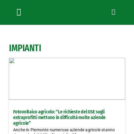
Salta
al
contenuto
Toggle
Navigation
Chi siamo
Servizi
IMPIANTI
News
Bandi
Formazione
Convenzioni
L’Agricoltore cuneese
Fotogallery
Fotovoltaico agricolo: “Le richieste del GSE sugli
Lavora con noi
extraprofitti mettono in difficoltà molte aziende
agricole”
Contatti
Anche in Piemonte numerose aziende agricole stanno