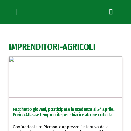
Salta
al
contenuto
Toggle
Navigation
Chi siamo
Servizi
IMPRENDITORI-AGRICOLI
News
Bandi
Formazione
Convenzioni
L’Agricoltore cuneese
Fotogallery
Pacchetto giovani, posticipata la scadenza al 24 aprile.
Lavora con noi
Enrico Allasia: tempo utile per chiarire alcune criticità
Contatti
Confagricoltura Piemonte apprezza l’iniziativa della