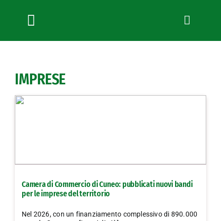
Salta
al
contenuto
Toggle
Navigation
Chi siamo
Servizi
IMPRESE
News
Bandi
Formazione
Convenzioni
L’Agricoltore cuneese
Fotogallery
Camera di Commercio di Cuneo: pubblicati nuovi bandi
Lavora con noi
per le imprese del territorio
Contatti
Nel 2026, con un finanziamento complessivo di 890.000