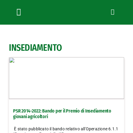
Salta
al
contenuto
Toggle
Navigation
Chi siamo
Servizi
INSEDIAMENTO
News
Bandi
Formazione
Convenzioni
L’Agricoltore cuneese
Fotogallery
PSR 2014-2022: Bando per il Premio di Insediamento
Lavora con noi
giovani agricoltori
Contatti
È stato pubblicato il bando relativo all'Operazione 6.1.1