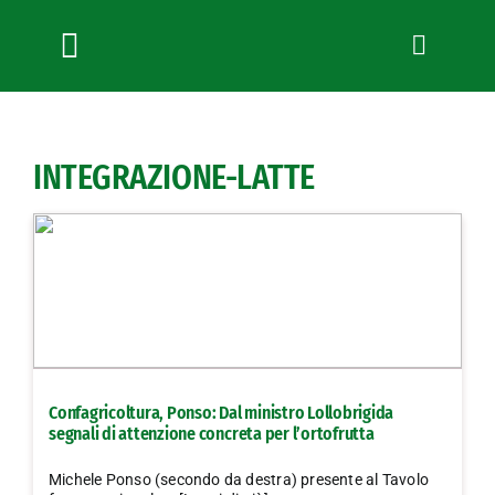
Salta
al
contenuto
Toggle
Navigation
Chi siamo
Servizi
INTEGRAZIONE-LATTE
News
Bandi
Formazione
Convenzioni
L’Agricoltore cuneese
Fotogallery
Confagricoltura, Ponso: Dal ministro Lollobrigida
Lavora con noi
segnali di attenzione concreta per l’ortofrutta
Contatti
Michele Ponso (secondo da destra) presente al Tavolo