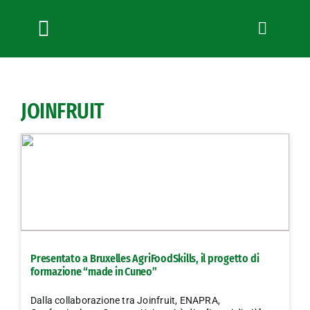
Salta
al
contenuto
Toggle
Navigation
Chi siamo
Servizi
JOINFRUIT
News
Bandi
Formazione
Convenzioni
L’Agricoltore cuneese
Fotogallery
Presentato a Bruxelles AgriFoodSkills, il progetto di
Lavora con noi
formazione “made in Cuneo”
Contatti
Dalla collaborazione tra Joinfruit, ENAPRA,