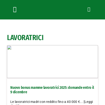
Salta
al
contenuto
Toggle
Navigation
Chi siamo
Servizi
LAVORATRICI
News
Bandi
Formazione
Convenzioni
L’Agricoltore cuneese
Fotogallery
Nuovo bonus mamme lavoratrici 2025: domande entro il
Lavora con noi
9 dicembre
Contatti
Le lavoratrici madri con reddito fino a 40 000 €... [Leggi