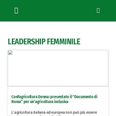
Salta
al
contenuto
Toggle
Navigation
Chi siamo
Servizi
LEADERSHIP FEMMINILE
News
Bandi
Formazione
Convenzioni
L’Agricoltore cuneese
Fotogallery
Confagricoltura Donna: presentato il “Documento di
Lavora con noi
Roma” per un’agricoltura inclusiva
Contatti
L’agricoltura italiana ed europea non può più essere