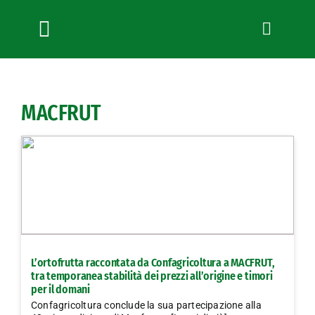
Salta
al
contenuto
Toggle
Navigation
Chi siamo
Servizi
MACFRUT
News
Bandi
Formazione
Convenzioni
L’Agricoltore cuneese
Fotogallery
L’ortofrutta raccontata da Confagricoltura a MACFRUT,
Lavora con noi
tra temporanea stabilità dei prezzi all’origine e timori
per il domani
Contatti
Confagricoltura conclude la sua partecipazione alla