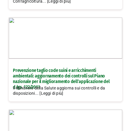
Confagricoltura... [Leggi di più]
Prevenzione taglio code suini e arricchimenti
ambientali: aggiornamento dei controlli sul Piano
nazionale per il miglioramento dell’applicazione del
d.lgs. 122/2011
Il Ministero della Salute aggiorna sui controlli e da
disposizioni... [Leggi di più]