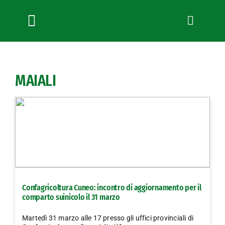
Salta
al
contenuto
Toggle
Navigation
Chi siamo
Servizi
MAIALI
News
Bandi
Formazione
Convenzioni
L’Agricoltore cuneese
Fotogallery
Confagricoltura Cuneo: incontro di aggiornamento per il
Lavora con noi
comparto suinicolo il 31 marzo
Contatti
Martedì 31 marzo alle 17 presso gli uffici provinciali di