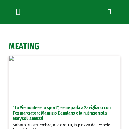
Salta
al
contenuto
Toggle
Navigation
Chi siamo
Servizi
MEATING
News
Bandi
Formazione
Convenzioni
L’Agricoltore cuneese
Fotogallery
“La Piemontese fa sport”, se ne parla a Savigliano con
Lavora con noi
l’ex marciatore Maurizio Damilano e la nutrizionista
Marysol Iannuzzi
Contatti
Sabato 30 settembre, alle ore 10, in piazza del Popolo...