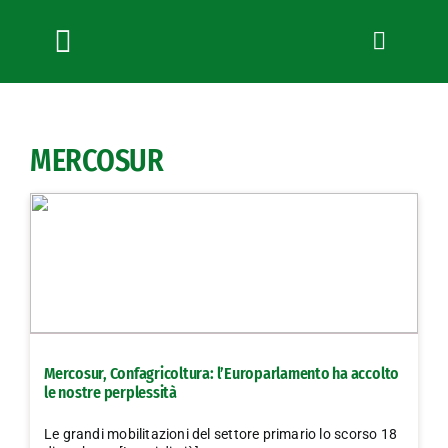
Salta
al
contenuto
Toggle
Navigation
Chi siamo
Servizi
MERCOSUR
News
Bandi
Formazione
Convenzioni
L’Agricoltore cuneese
Fotogallery
Mercosur, Confagricoltura: l’Europarlamento ha accolto
Lavora con noi
le nostre perplessità
Contatti
Le grandi mobilitazioni del settore primario lo scorso 18