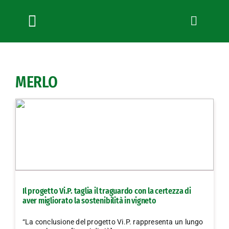
Salta
al
contenuto
Toggle
Navigation
Chi siamo
Servizi
MERLO
News
Bandi
Formazione
Convenzioni
L’Agricoltore cuneese
Fotogallery
Il progetto Vi.P. taglia il traguardo con la certezza di
Lavora con noi
aver migliorato la sostenibilità in vigneto
Contatti
“La conclusione del progetto Vi.P. rappresenta un lungo