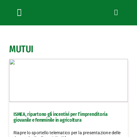
Salta
al
contenuto
Toggle
Navigation
Chi siamo
Servizi
MUTUI
News
Bandi
Formazione
Convenzioni
L’Agricoltore cuneese
Fotogallery
ISMEA, ripartono gli incentivi per l’imprenditoria
Lavora con noi
giovanile e femminile in agricoltura
Contatti
Riapre lo sportello telematico per la presentazione delle