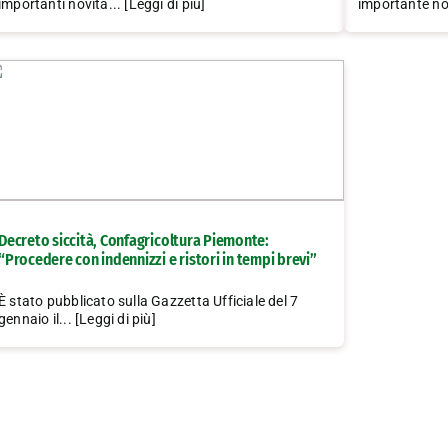
importanti novità... [Leggi di più]
importante nov
Decreto siccità, Confagricoltura Piemonte:
“Procedere con indennizzi e ristori in tempi brevi”
È stato pubblicato sulla Gazzetta Ufficiale del 7
gennaio il... [Leggi di più]