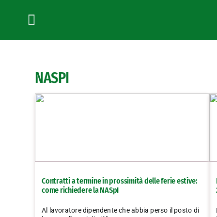
Salta
al
contenuto
Toggle
Navigation
NASPI
Contratti a termine in prossimità delle ferie estive:
come richiedere la NASpI
Al lavoratore dipendente che abbia perso il posto di