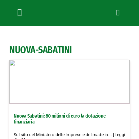
Salta
al
contenuto
Toggle
Navigation
Chi siamo
Servizi
NUOVA-SABATINI
News
Bandi
Formazione
Convenzioni
L’Agricoltore cuneese
Fotogallery
Nuova Sabatini: 80 milioni di euro la dotazione
Lavora con noi
finanziaria
Contatti
Sul sito del Ministero delle Imprese e del made in... [Leggi