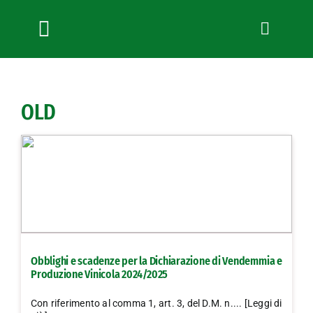
Salta
al
contenuto
Toggle
Navigation
Chi siamo
Servizi
OLD
News
Bandi
Formazione
Convenzioni
L’Agricoltore cuneese
Fotogallery
Obblighi e scadenze per la Dichiarazione di Vendemmia e
Lavora con noi
Produzione Vinicola 2024/2025
Contatti
Con riferimento al comma 1, art. 3, del D.M. n.... [Leggi di