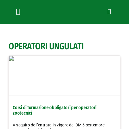
Salta
al
contenuto
Toggle
Navigation
Chi siamo
Servizi
OPERATORI UNGULATI
News
Bandi
Formazione
Convenzioni
L’Agricoltore cuneese
Fotogallery
Corsi di formazione obbligatori per operatori
Lavora con noi
zootecnici
Contatti
A seguito dell’entrata in vigore del DM 6 settembre