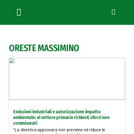
Salta
al
contenuto
Toggle
Navigation
Chi siamo
Servizi
ORESTE MASSIMINO
News
Bandi
Formazione
Convenzioni
L’Agricoltore cuneese
Fotogallery
Emissioni industriali e autorizzazione impatto
Lavora con noi
ambientale: al settore primario richiesti sforzi non
commisurati
Contatti
“La direttiva approvata non previene né riduce le