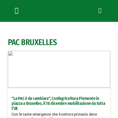
Salta
al
contenuto
Toggle
Navigation
Chi siamo
Servizi
PAC BRUXELLES
News
Bandi
Formazione
Convenzioni
L’Agricoltore cuneese
Fotogallery
“La PAC è da cambiare”, Confagricoltura Piemonte in
Lavora con noi
piazza a Bruxelles, il 18 dicembre mobilitazione da tutta
l’UE
Contatti
Con le tante emergenze che il settore primario deve