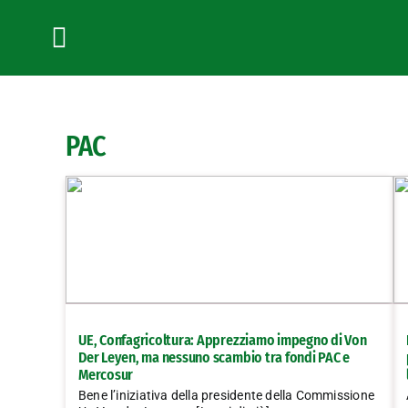
Salta
al
contenuto
Toggle
Navigation
PAC
UE, Confagricoltura: Apprezziamo impegno di Von
Der Leyen, ma nessuno scambio tra fondi PAC e
Mercosur
Bene l’iniziativa della presidente della Commissione