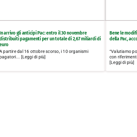
In arrivo gli anticipi Pac: entro il 30 novembre
Bene le modif
distribuiti pagamenti per un totale di 2,67 miliardi di
della Pac, acc
euro
A partire dal 16 ottobre scorso, i 10 organismi
“Valutiamo po
pagatori... [Leggi di più]
con riferiment
[Leggi di più]