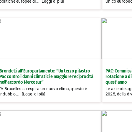
politiche europee di... [Leggi di più]
Unico europeo.
Brondelli all’Europarlamento: “Un terzo pilastro
PAC: Commissi
Pac contro i danni climatici e maggiore reciprocità
rotazione a di
nell’accordo Mercosur”
quest’anno
“A Bruxelles si respira un nuovo clima, questo è
Le aziende agr
indubbio.... [Leggi di più]
2025, della div