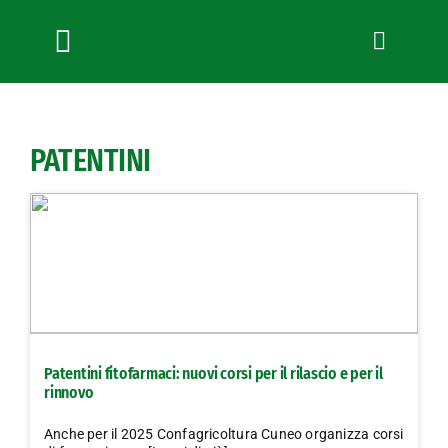
Salta
al
contenuto
Toggle
Navigation
Chi siamo
Servizi
PATENTINI
News
Bandi
Formazione
Convenzioni
L’Agricoltore cuneese
Fotogallery
Patentini fitofarmaci: nuovi corsi per il rilascio e per il
Lavora con noi
rinnovo
Contatti
Anche per il 2025 Confagricoltura Cuneo organizza corsi