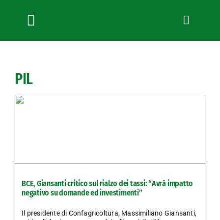
Salta
al
contenuto
Toggle
Navigation
Chi siamo
Servizi
PIL
News
Bandi
Formazione
Convenzioni
L’Agricoltore cuneese
Fotogallery
BCE, Giansanti critico sul rialzo dei tassi: “Avrà impatto
Lavora con noi
negativo su domande ed investimenti”
Contatti
Il presidente di Confagricoltura, Massimiliano Giansanti,