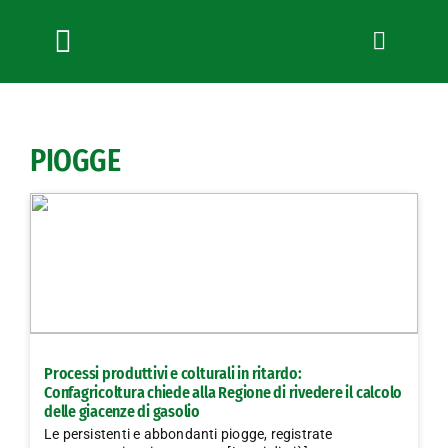
Salta
al
contenuto
Toggle
Navigation
Chi siamo
Servizi
PIOGGE
News
Bandi
Formazione
Convenzioni
L’Agricoltore cuneese
Fotogallery
Processi produttivi e colturali in ritardo:
Lavora con noi
Confagricoltura chiede alla Regione di rivedere il calcolo
delle giacenze di gasolio
Contatti
Le persistenti e abbondanti piogge, registrate