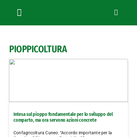
Salta
al
contenuto
Toggle
Navigation
Chi siamo
Servizi
PIOPPICOLTURA
News
Bandi
Formazione
Convenzioni
L’Agricoltore cuneese
Fotogallery
Intesa sul pioppo fondamentale per lo sviluppo del
Lavora con noi
comparto, ma ora servono azioni concrete
Contatti
Confagricoltura Cuneo: “Accordo importante per la