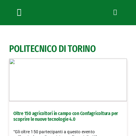
Salta
al
contenuto
Toggle
Navigation
Chi siamo
Servizi
POLITECNICO DI TORINO
News
Bandi
Formazione
Convenzioni
L’Agricoltore cuneese
Fotogallery
Oltre 150 agricoltori in campo con Confagricoltura per
Lavora con noi
scoprire le nuove tecnologie 4.0
Contatti
“Gli oltre 150 partecipanti a questo evento