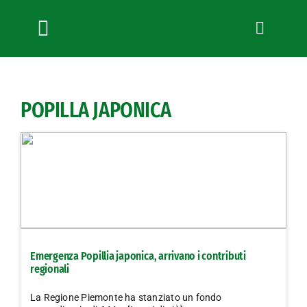
Salta
al
contenuto
Toggle
Navigation
Chi siamo
Servizi
POPILLA JAPONICA
News
Bandi
Formazione
Convenzioni
L’Agricoltore cuneese
Fotogallery
Emergenza Popillia japonica, arrivano i contributi
Lavora con noi
regionali
Contatti
La Regione Piemonte ha stanziato un fondo