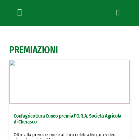
Salta
al
contenuto
Toggle
Navigation
Chi siamo
Servizi
PREMIAZIONI
News
Bandi
Formazione
Convenzioni
L’Agricoltore cuneese
Fotogallery
Confagricoltura Cuneo premia l’O.R.A. Società Agricola
Lavora con noi
di Cherasco
Contatti
Oltre alla premiazione e al libro celebrativo, un video