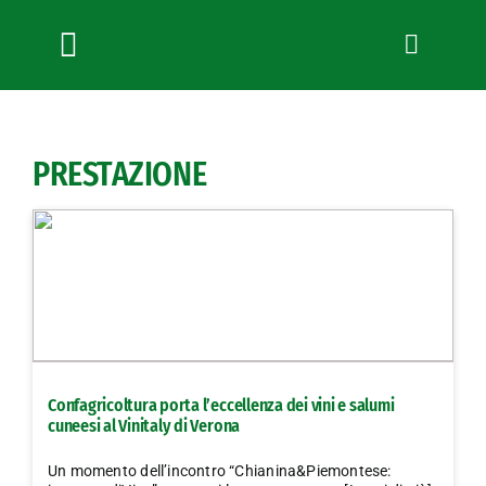
Salta
al
contenuto
Toggle
Navigation
Chi siamo
Servizi
PRESTAZIONE
News
Bandi
Formazione
Convenzioni
L’Agricoltore cuneese
Fotogallery
Confagricoltura porta l’eccellenza dei vini e salumi
Lavora con noi
cuneesi al Vinitaly di Verona
Contatti
Un momento dell’incontro “Chianina&Piemontese: