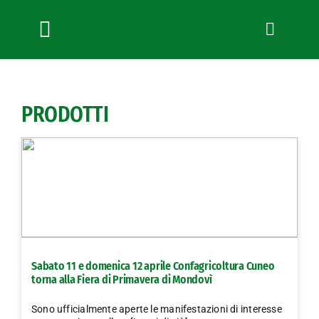
Salta
al
contenuto
Toggle
Navigation
Chi siamo
Servizi
PRODOTTI
News
Bandi
Formazione
Convenzioni
L’Agricoltore cuneese
Fotogallery
Sabato 11 e domenica 12 aprile Confagricoltura Cuneo
Lavora con noi
torna alla Fiera di Primavera di Mondovì
Contatti
Sono ufficialmente aperte le manifestazioni di interesse